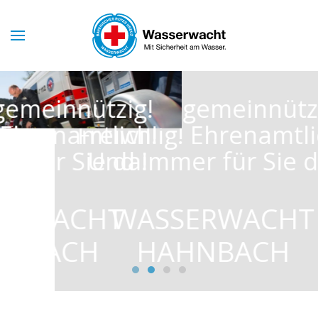
Skip to main content
Wir sind gemeinnützig!
Freiwillig! Ehrenamtlich!
Und immer für Sie da!
WASSERWACHT
HAHNBACH