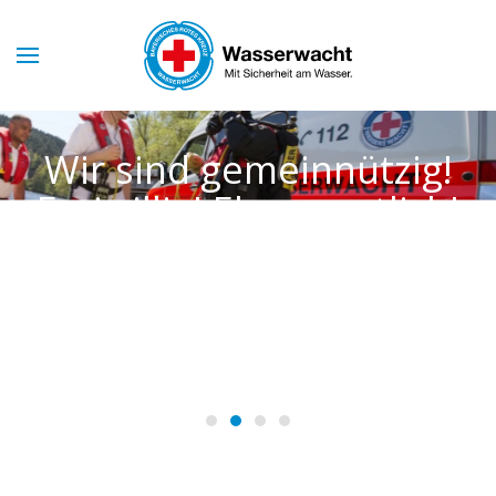
Skip to main content
Wir sind gemeinnützig!
Freiwillig! Ehrenamtlich!
Und immer für Sie da!
WASSERWACHT
HAHNBACH