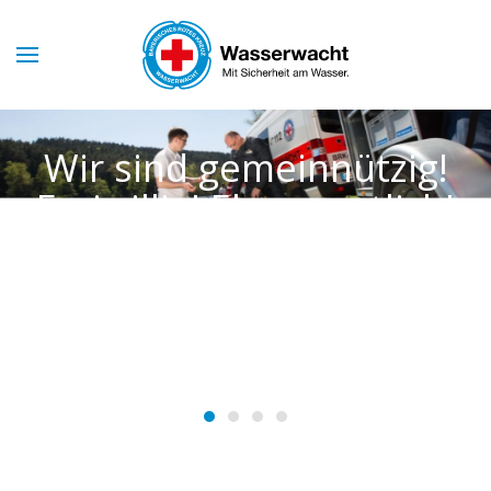
Skip to main content
Wir sind gemeinnützig!
Wir sind gemeinn
Freiwillig! Ehrenamtlich!
Freiwillig! Ehrena
Und immer für Sie da!
Und immer für Si
WASSERWACHT
WASSERWAC
HAHNBACH
HAHNBAC