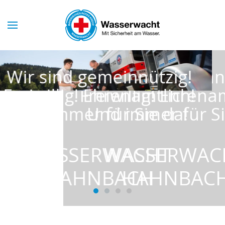
Skip to main content
Wir sind gemeinnützig!
!
Freiwillig! Ehrenamtlich!
Und immer für Sie da!
WASSERWACHT
HAHNBACH