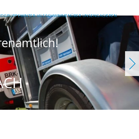
NDGRUPPE
WINTER-VILSSCHWIMMEN
ÜBER UNS
ENGAGIEREN
g! Freiwillig! Ehrenamtlic
er für Sie da!
ACHT HAHNBACH