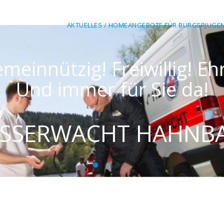
AKTUELLES / HOME
ANGEBOTE FÜR BÜRGER
JUGE
 Ehrenamtlich!
Wir sind gemeinnützi
!
Und imm
NBACH
WASSERW