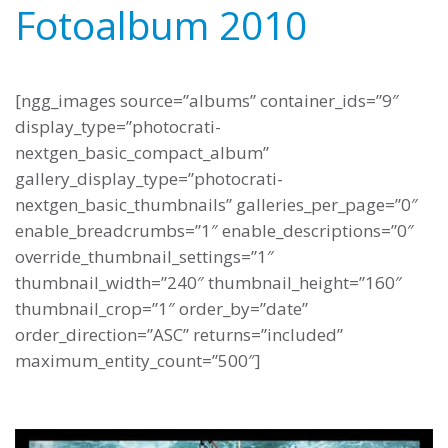
Fotoalbum 2010
[ngg_images source=”albums” container_ids=”9″
display_type=”photocrati-
nextgen_basic_compact_album”
gallery_display_type=”photocrati-
nextgen_basic_thumbnails” galleries_per_page=”0″
enable_breadcrumbs=”1″ enable_descriptions=”0″
override_thumbnail_settings=”1″
thumbnail_width=”240″ thumbnail_height=”160″
thumbnail_crop=”1″ order_by=”date”
order_direction=”ASC” returns=”included”
maximum_entity_count=”500″]