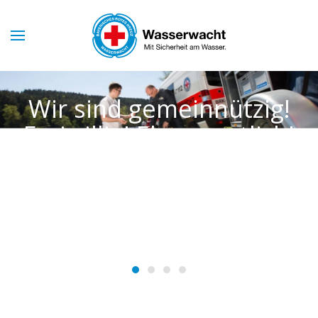
Skip to main content
Wir sind gemeinnützig!
Freiwillig! Ehrenamtlich!
Und immer für Sie da!
WASSERWACHT
HAHNBACH